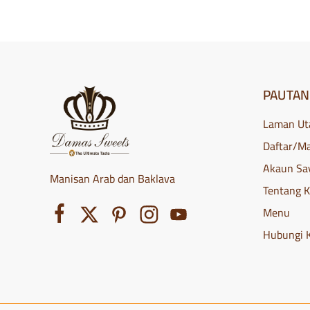
dihantar
segar
ke
pintu
anda.
Alami
rasa
Damsyik
PAUTAN
hari
ini!
Laman U
Daftar/M
Akaun Sa
Manisan Arab dan Baklava
Tentang 
Menu
Hubungi 