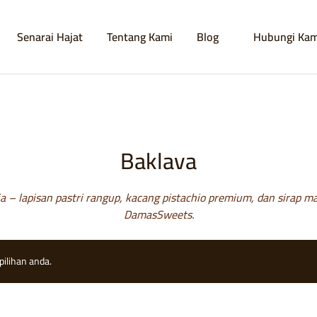
Senarai Hajat
Tentang Kami
Blog
Hubungi Kam
Baklava
ia – lapisan pastri rangup, kacang pistachio premium, dan sirap
DamasSweets.
ilihan anda.