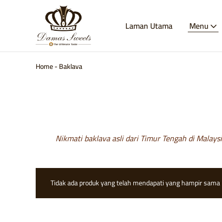
Laman Utama
Menu
Damas
Manisan
Sweets
Damsyik
–
Destinasi
Anda
Home
-
Baklava
untuk
Pencuci
Mulut
Timur
Tengah
Asli.
Pesan
Baklava,
Kunafa,
Nikmati baklava asli dari Timur Tengah di Malays
Maamoul
&
banyak
lagi
secara
dalam
Tidak ada produk yang telah mendapati yang hampir sama p
talian.
Halal,
buatan
tangan,
dan