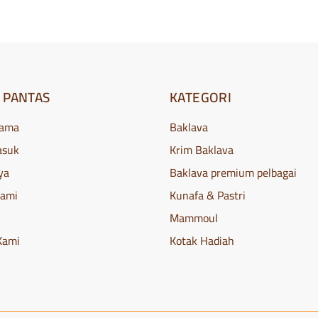
 PANTAS
KATEGORI
tama
Baklava
asuk
Krim Baklava
ya
Baklava premium pelbagai
Kami
Kunafa & Pastri
Mammoul
Kami
Kotak Hadiah