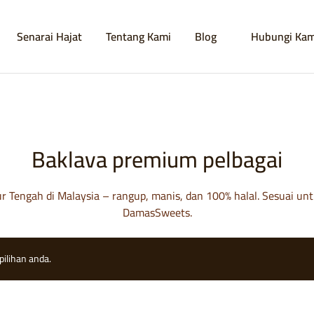
Senarai Hajat
Tentang Kami
Blog
Hubungi Kam
Baklava premium pelbagai
mur Tengah di Malaysia – rangup, manis, dan 100% halal. Sesuai u
DamasSweets.
ilihan anda.