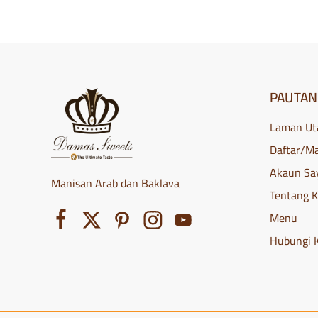
dihantar
segar
ke
pintu
anda.
Alami
rasa
Damsyik
PAUTAN
hari
ini!
Laman U
Daftar/M
Akaun Sa
Manisan Arab dan Baklava
Tentang 
Menu
Hubungi 