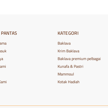
 PANTAS
KATEGORI
tama
Baklava
asuk
Krim Baklava
ya
Baklava premium pelbagai
Kami
Kunafa & Pastri
Mammoul
Kami
Kotak Hadiah