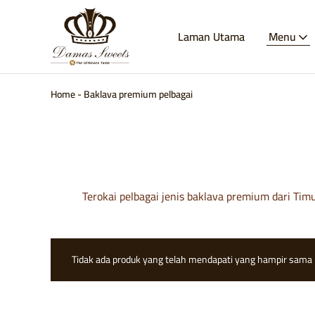
Laman Utama
Menu
Damas
Manisan
Sweets
Damsyik
–
Destinasi
Anda
Home
-
Baklava premium pelbagai
untuk
Pencuci
Mulut
Timur
Tengah
Asli.
Pesan
Baklava,
Kunafa,
Terokai pelbagai jenis baklava premium dari Ti
Maamoul
&
banyak
lagi
secara
dalam
Tidak ada produk yang telah mendapati yang hampir sama p
talian.
Halal,
buatan
tangan,
dan