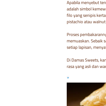
Apabila menyebut te
adalah simbol kemewa
filo yang senipis kert
pistachio atau walnut
Proses pembakarannya
memuaskan. Sebaik sah
setiap lapisan, meny
Di Damas Sweets, kam
rasa yang asli dan w