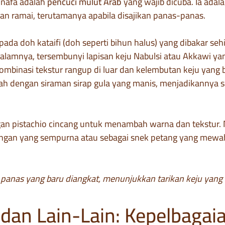
unafa adalah
pencuci mulut Arab
yang wajib dicuba. Ia adal
an ramai, terutamanya apabila disajikan panas-panas.
pada doh kataifi (doh seperti bihun halus) yang dibakar se
dalamnya, tersembunyi lapisan keju Nabulsi atau Akkawi ya
ombinasi tekstur rangup di luar dan kelembutan keju yang b
mbah dengan siraman sirap gula yang manis, menjadikannya 
ngan pistachio cincang untuk menambah warna dan tekstur.
angan yang sempurna atau sebagai snek petang yang mewa
 panas yang baru diangkat, menunjukkan tarikan keju yang
an Lain-Lain: Kepelbagai