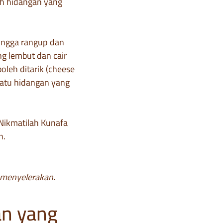
ah hidangan yang
hingga rangup dan
ng lembut dan cair
oleh ditarik (cheese
satu hidangan yang
 Nikmatilah Kunafa
h.
 menyelerakan.
an yang