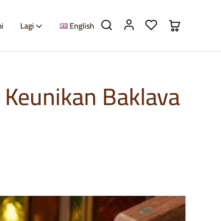
i
Lagi
English
i Keunikan Baklava