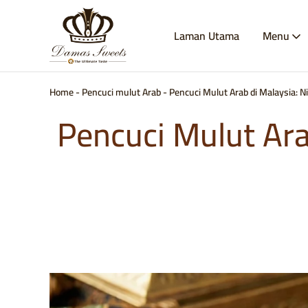
Laman Utama
Menu
Damas
Manisan
Sweets
Damsyik
–
Destinasi
Anda
Home
-
Pencuci mulut Arab
-
Pencuci Mulut Arab di Malaysia: N
untuk
Pencuci
Pencuci Mulut Ara
Mulut
Timur
Tengah
Asli.
Pesan
Baklava,
Kunafa,
Maamoul
&
banyak
lagi
secara
dalam
talian.
Halal,
buatan
tangan,
dan