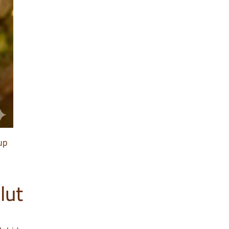
up
lut