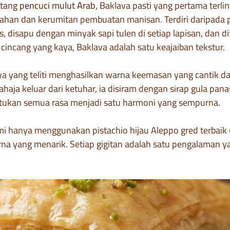
ntang
pencuci mulut Arab
, Baklava pasti yang pertama terlinta
han dan kerumitan pembuatan manisan. Terdiri daripada 
as, disapu dengan minyak sapi tulen di setiap lapisan, dan 
 cincang yang kaya, Baklava adalah satu keajaiban tekstur.
 yang teliti menghasilkan warna keemasan yang cantik d
aja keluar dari ketuhar, ia disiram dengan sirap gula pan
atukan semua rasa menjadi satu harmoni yang sempurna.
i hanya menggunakan pistachio hijau Aleppo gred terbai
arna yang menarik. Setiap gigitan adalah satu pengalaman 