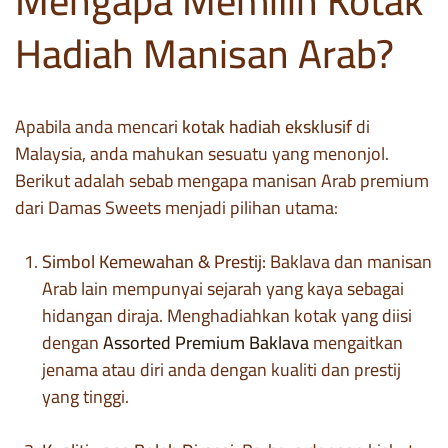
Mengapa Memilih Kotak
o
Hadiah Manisan Arab?
t
a
k
Apabila anda mencari
kotak hadiah eksklusif
di
Malaysia, anda mahukan sesuatu yang menonjol.
Berikut adalah sebab mengapa manisan Arab premium
dari Damas Sweets menjadi pilihan utama:
Simbol Kemewahan & Prestij:
Baklava dan manisan
Arab lain mempunyai sejarah yang kaya sebagai
hidangan diraja. Menghadiahkan kotak yang diisi
dengan
Assorted Premium Baklava
mengaitkan
jenama atau diri anda dengan kualiti dan prestij
yang tinggi.